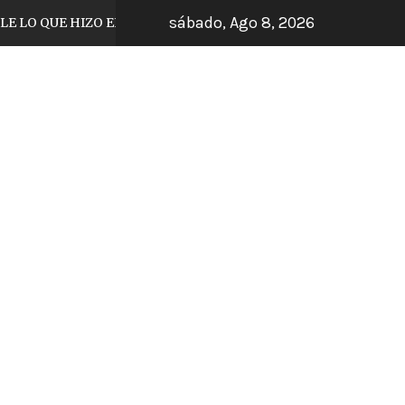
sábado, Ago 8, 2026
QUE HIZO EL JUGADOR DE TIJUANA
ARRANC
5 días hace