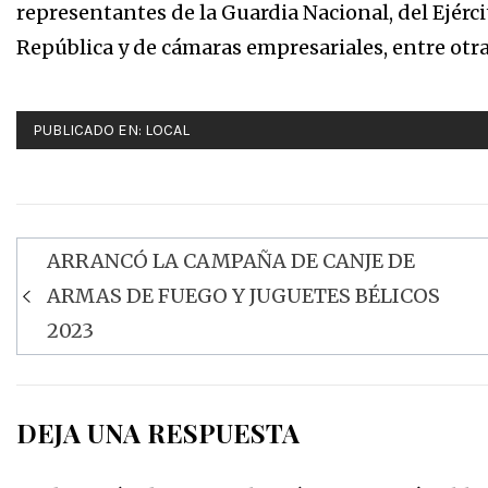
representantes de la Guardia Nacional, del Ejérci
República y de cámaras empresariales, entre otr
PUBLICADO EN:
LOCAL
ARRANCÓ LA CAMPAÑA DE CANJE DE
Navegación
ARMAS DE FUEGO Y JUGUETES BÉLICOS
de
2023
entradas
DEJA UNA RESPUESTA