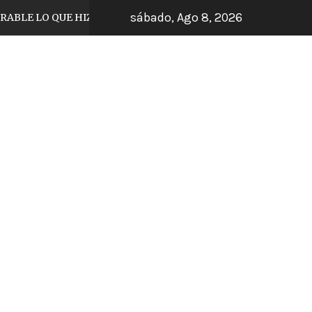
sábado, Ago 8, 2026
O QUE HIZO EL JUGADOR DE TIJUANA
ARRA
6 días hace