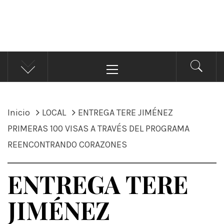
ÁNDALE NOTICIAS
Noticias
Menú
principal
Inicio
LOCAL
ENTREGA TERE JIMÉNEZ
PRIMERAS 100 VISAS A TRAVÉS DEL PROGRAMA
REENCONTRANDO CORAZONES
ENTREGA TERE
JIMÉNEZ