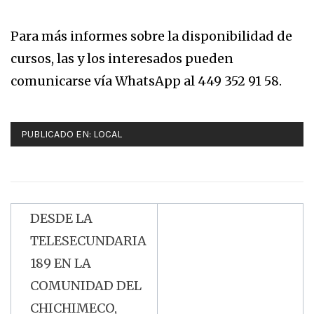
Para más informes sobre la disponibilidad de
cursos, las y los interesados pueden
comunicarse vía WhatsApp al 449 352 91 58.
PUBLICADO EN:
LOCAL
DESDE LA
Navegación
TELESECUNDARIA
de
189 EN LA
entradas
COMUNIDAD DEL
CHICHIMECO,