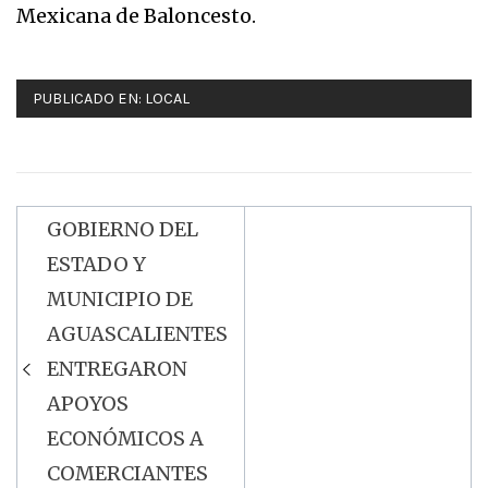
Mexicana de Baloncesto.
PUBLICADO EN:
LOCAL
GOBIERNO DEL
Navegación
ESTADO Y
de
MUNICIPIO DE
entradas
AGUASCALIENTES
ENTREGARON
APOYOS
ECONÓMICOS A
COMERCIANTES