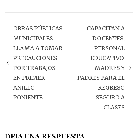
OBRAS PÚBLICAS
CAPACITAN A
Navegación
MUNICIPALES
DOCENTES,
de
LLAMA A TOMAR
PERSONAL
entradas
PRECAUCIONES
EDUCATIVO,
POR TRABAJOS
MADRES Y
EN PRIMER
PADRES PARA EL
ANILLO
REGRESO
PONIENTE
SEGURO A
CLASES
DEJA UNA RESPUESTA