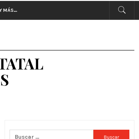
CIAS
Y MÁS…
STATAL
OS
Buscar: