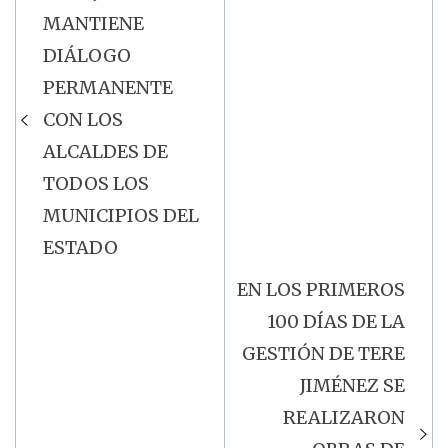
Navegación
MANTIENE
de
DIÁLOGO
entradas
PERMANENTE
CON LOS
ALCALDES DE
TODOS LOS
MUNICIPIOS DEL
ESTADO
EN LOS PRIMEROS
100 DÍAS DE LA
GESTIÓN DE TERE
JIMÉNEZ SE
REALIZARON