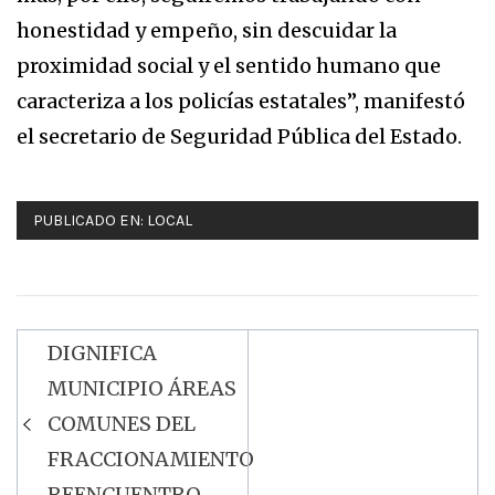
honestidad y empeño, sin descuidar la
proximidad social y el sentido humano que
caracteriza a los policías estatales”, manifestó
el secretario de Seguridad Pública del Estado.
PUBLICADO EN:
LOCAL
DIGNIFICA
Navegación
MUNICIPIO ÁREAS
de
COMUNES DEL
entradas
FRACCIONAMIENTO
REENCUENTRO