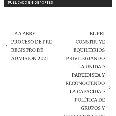
PUBLICADO EN:
DEPORTES
UAA ABRE
EL PRI
Navegación
PROCESO DE PRE
CONSTRUYE
de
REGISTRO DE
EQUILIBRIOS
entradas
ADMISIÓN 2021
PRIVILEGIANDO
LA UNIDAD
PARTIDISTA Y
RECONOCIENDO
LA CAPACIDAD
POLÍTICA DE
GRUPOS Y